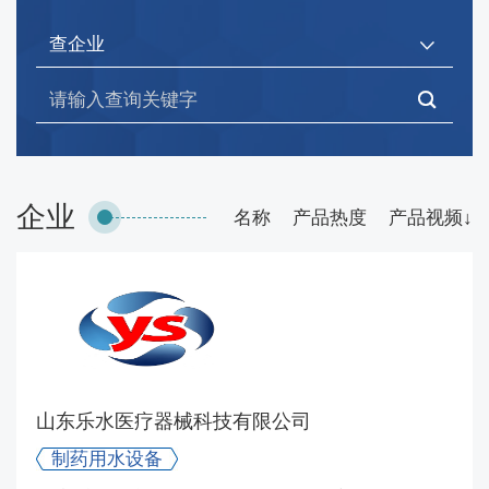
制药用水、气设备展区
纯化水设备 注射用水（WFI）设备 多效蒸馏水机 纯蒸
汽发生器 反渗透／EDI系统 离子交换设备 水储存与分
配系统 工艺用气（压缩空气、氮气等）净化系统 罐体
呼吸器与终端过滤器 在线TOC／电导率监测系统
药用粉碎设备展区
企业
名称
产品热度
产品视频↓
中药饮片设备展区
元器件、零部件及其他配套设备展区
工程净化及验证专区
生物制药设备专区
山东乐水医疗器械科技有限公司
智能制造与数字化专区
制药用水设备