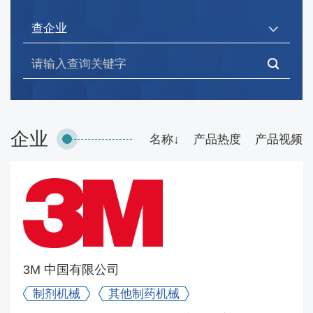
制药用水、气设备展区
药用粉碎设备展区
中药饮片设备展区
元器件、零部件及其他配套设备展区
企业
工程净化及验证专区
名称↓
产品热度
产品视频
生物制药设备专区
生物反应器（一次性／不锈钢发酵罐、细胞培养系统
等） 一次性使用系统（储液袋、管路组件、连接器
等） 生物制品的分离机械（层析柱、超滤／纳滤膜
包、离心机等） 无菌灌装与冻干设备 病毒灭活／除病
毒过滤设备 细胞与基因治疗工艺设备 培养基与缓冲液
3M 中国有限公司
配制系统 生物安全与无菌隔离设备 低温存储与冷链设
备
制剂机械
其他制药机械