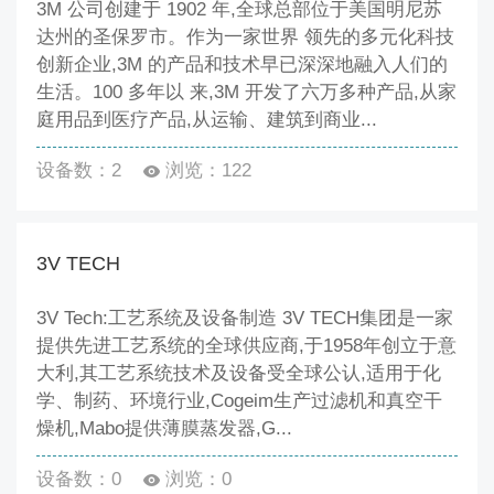
3M 公司创建于 1902 年,全球总部位于美国明尼苏
智能制造与数字化专区
达州的圣保罗市。作为一家世界 领先的多元化科技
工业机器人与机械臂 AGV／物流自动化与智能仓储 自
创新企业,3M 的产品和技术早已深深地融入人们的
动化产线集成与控制系统（PLC／DCS／SCADA）
生活。100 多年以 来,3M 开发了六万多种产品,从家
MES／制药信息化软件 电子批记录与数据完整性
庭用品到医疗产品,从运输、建筑到商业...
（EBR／审计追踪）系统 PAT过程分析技术 智能称量
与配料系统 AI视觉检测与缺陷识别 AI驱动的工艺优化
设备数：2
浏览：122
与预测性维护 机器学习建模与数字孪生 生成式AI辅助
研发与文档管理 智能决策与AI质量放行（AI／ML）平
台
3V TECH
3V Tech:工艺系统及设备制造 3V TECH集团是一家
提供先进工艺系统的全球供应商,于1958年创立于意
大利,其工艺系统技术及设备受全球公认,适用于化
学、制药、环境行业,Cogeim生产过滤机和真空干
燥机,Mabo提供薄膜蒸发器,G...
设备数：0
浏览：0